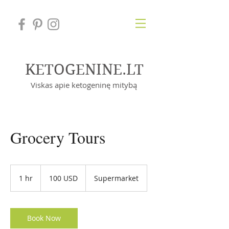
KETOGENINE.LT
Viskas apie ketogeninę mitybą
Grocery Tours
100
JAV
1 hr
1
100 USD
Supermarket
dolerių
h
Book Now