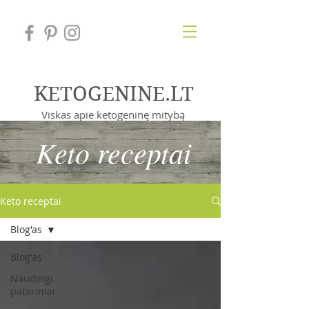
KETOGENINE.LT
Viskas apie ketogeninę mitybą
Keto receptai
Keto receptai
Blog'as
Blog'as
Naudingi
patarimai